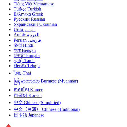
Tiếng Việt
Vietnamese
Türkçe
Turkish
Ελληνικά
Greek
Русский
Russian
Український
Ukrainian
Urdu
اردو
Arabic
العربية
Persian
فارسی
हिन्दी
Hindi
বাংলা
Bengali
ਪੰਜਾਬੀ
Punjabi
தமிழ்
Tamil
తెలుగు
Telugu
ไทย
Thai
မြန်မာဘာသာ
Burmese (Myanmar)
ភាសាខ្មែរ
Khmer
한국어
Korean
中文
Chinese (Simplified)
中文（台灣）
Chinese (Traditional)
日本語
Japanese