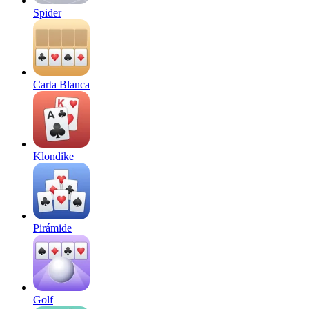
Spider
Carta Blanca
Klondike
Pirámide
Golf