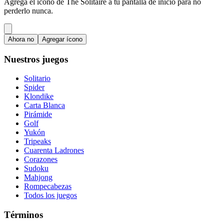
Agrega el ícono de The Solitaire a tu pantalla de inicio para no
perderlo nunca.
Ahora no
Agregar ícono
Nuestros juegos
Solitario
Spider
Klondike
Carta Blanca
Pirámide
Golf
Yukón
Tripeaks
Cuarenta Ladrones
Corazones
Sudoku
Mahjong
Rompecabezas
Todos los juegos
Términos