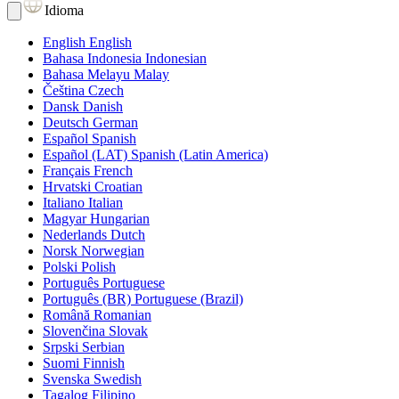
Idioma
English
English
Bahasa Indonesia
Indonesian
Bahasa Melayu
Malay
Čeština
Czech
Dansk
Danish
Deutsch
German
Español
Spanish
Español (LAT)
Spanish (Latin America)
Français
French
Hrvatski
Croatian
Italiano
Italian
Magyar
Hungarian
Nederlands
Dutch
Norsk
Norwegian
Polski
Polish
Português
Portuguese
Português (BR)
Portuguese (Brazil)
Română
Romanian
Slovenčina
Slovak
Srpski
Serbian
Suomi
Finnish
Svenska
Swedish
Tagalog
Filipino