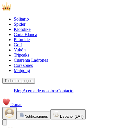
Solitario
Spider
Klondike
Carta Blanca
Pirámide
Golf
Yukón
Tripeaks
Cuarenta Ladrones
Corazones
Mahjong
Todos los juegos
Blog
Acerca de nosotros
Contacto
Donar
Notificaciones
Español (LAT)