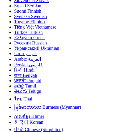
Slovenčina
Slovak
Srpski
Serbian
Suomi
Finnish
Svenska
Swedish
Tagalog
Filipino
Tiếng Việt
Vietnamese
Türkçe
Turkish
Ελληνικά
Greek
Русский
Russian
Український
Ukrainian
Urdu
اردو
Arabic
العربية
Persian
فارسی
हिन्दी
Hindi
বাংলা
Bengali
ਪੰਜਾਬੀ
Punjabi
தமிழ்
Tamil
తెలుగు
Telugu
ไทย
Thai
မြန်မာဘာသာ
Burmese (Myanmar)
ភាសាខ្មែរ
Khmer
한국어
Korean
中文
Chinese (Simplified)