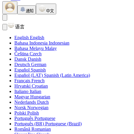
通知
中文
语言
English
English
Bahasa Indonesia
Indonesian
Bahasa Melayu
Malay
Čeština
Czech
Dansk
Danish
Deutsch
German
Español
Spanish
Español (LAT)
Spanish (Latin America)
Français
French
Hrvatski
Croatian
Italiano
Italian
Magyar
Hungarian
Nederlands
Dutch
Norsk
Norwegian
Polski
Polish
Português
Portuguese
Português (BR)
Portuguese (Brazil)
Română
Romanian