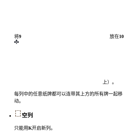
将
9
放在
10
上）。
每列中的任意纸牌都可以连带其上方的所有牌一起移
动。
空列
只能用
K
开启新列。