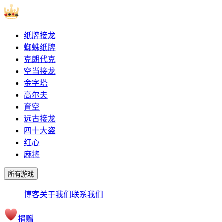
纸牌接龙
蜘蛛纸牌
克朗代克
空当接龙
金字塔
高尔夫
育空
远古接龙
四十大盗
红心
麻将
所有游戏
博客
关于我们
联系我们
捐赠