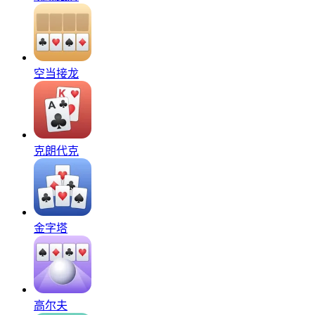
空当接龙
克朗代克
金字塔
高尔夫