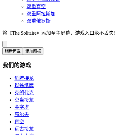
双重育空
双重阿拉斯加
双重俄罗斯
将《The Solitaire》添加至主屏幕，游戏入口永不丢失！
稍后再说
添加图标
我们的游戏
纸牌接龙
蜘蛛纸牌
克朗代克
空当接龙
金字塔
高尔夫
育空
远古接龙