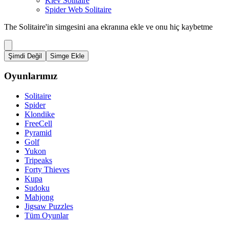
Kiev Solitaire
Spider Web Solitaire
The Solitaire'in simgesini ana ekranına ekle ve onu hiç kaybetme
Şimdi Değil
Simge Ekle
Oyunlarımız
Solitaire
Spider
Klondike
FreeCell
Pyramid
Golf
Yukon
Tripeaks
Forty Thieves
Kupa
Sudoku
Mahjong
Jigsaw Puzzles
Tüm Oyunlar