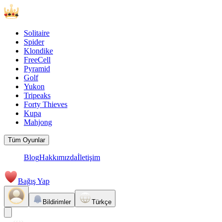
Solitaire
Spider
Klondike
FreeCell
Pyramid
Golf
Yukon
Tripeaks
Forty Thieves
Kupa
Mahjong
Tüm Oyunlar
Blog
Hakkımızda
İletişim
Bağış Yap
Bildirimler
Türkçe