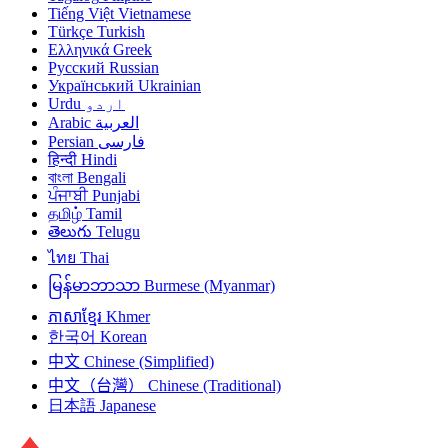
Tiếng Việt
Vietnamese
Türkçe
Turkish
Ελληνικά
Greek
Русский
Russian
Український
Ukrainian
Urdu
اردو
Arabic
العربية
Persian
فارسی
हिन्दी
Hindi
বাংলা
Bengali
ਪੰਜਾਬੀ
Punjabi
தமிழ்
Tamil
తెలుగు
Telugu
ไทย
Thai
မြန်မာဘာသာ
Burmese (Myanmar)
ភាសាខ្មែរ
Khmer
한국어
Korean
中文
Chinese (Simplified)
中文（台灣）
Chinese (Traditional)
日本語
Japanese