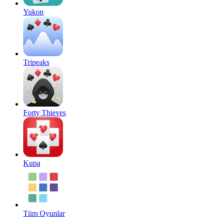
Yukon
Tripeaks
Forty Thieves
Kupa
Tüm Oyunlar