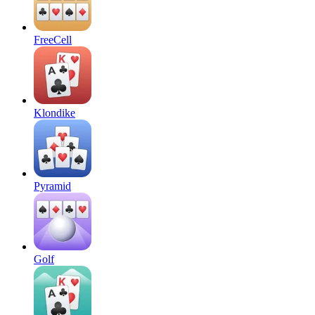
FreeCell
Klondike
Pyramid
Golf