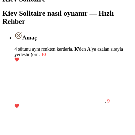
Kiev Solitaire nasıl oynanır — Hızlı
Rehber
Amaç
4 sütunu aynı renkten kartlarla,
K
'den
A
'ya azalan sırayla
yerleştir (örn.
10
,
9