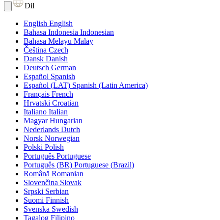
Dil
English
English
Bahasa Indonesia
Indonesian
Bahasa Melayu
Malay
Čeština
Czech
Dansk
Danish
Deutsch
German
Español
Spanish
Español (LAT)
Spanish (Latin America)
Français
French
Hrvatski
Croatian
Italiano
Italian
Magyar
Hungarian
Nederlands
Dutch
Norsk
Norwegian
Polski
Polish
Português
Portuguese
Português (BR)
Portuguese (Brazil)
Română
Romanian
Slovenčina
Slovak
Srpski
Serbian
Suomi
Finnish
Svenska
Swedish
Tagalog
Filipino