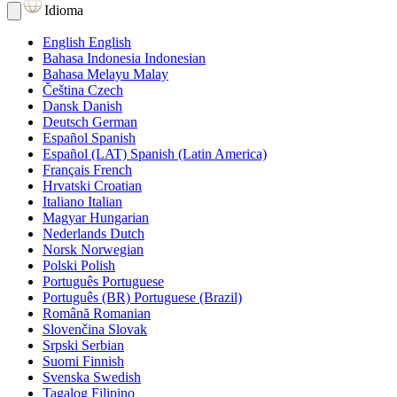
Idioma
English
English
Bahasa Indonesia
Indonesian
Bahasa Melayu
Malay
Čeština
Czech
Dansk
Danish
Deutsch
German
Español
Spanish
Español (LAT)
Spanish (Latin America)
Français
French
Hrvatski
Croatian
Italiano
Italian
Magyar
Hungarian
Nederlands
Dutch
Norsk
Norwegian
Polski
Polish
Português
Portuguese
Português (BR)
Portuguese (Brazil)
Română
Romanian
Slovenčina
Slovak
Srpski
Serbian
Suomi
Finnish
Svenska
Swedish
Tagalog
Filipino