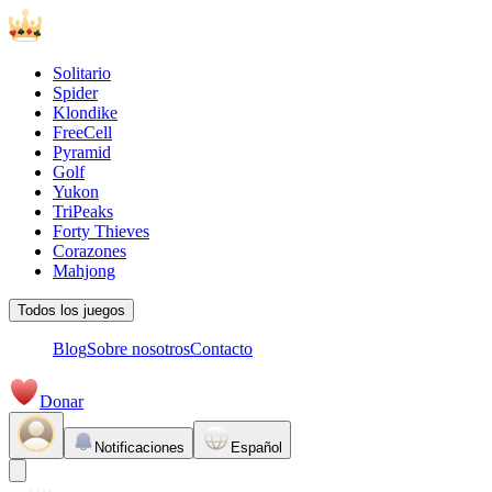
Solitario
Spider
Klondike
FreeCell
Pyramid
Golf
Yukon
TriPeaks
Forty Thieves
Corazones
Mahjong
Todos los juegos
Blog
Sobre nosotros
Contacto
Donar
Notificaciones
Español