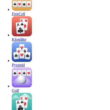
FreeCell
Klondike
Pyramid
Golf