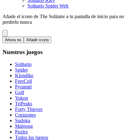
Solitario Kiev
Solitario Spider Web
Añade el icono de The Solitaire a tu pantalla de inicio para no
perderlo nunca
Ahora no
Añadir icono
Nuestros juegos
Solitario
Spider
Klondike
FreeCell
Pyramid
Golf
Yukon
TriPeaks
Forty Thieves
Corazones
Sudoku
Mahjong
Puzles
Todos los juegos