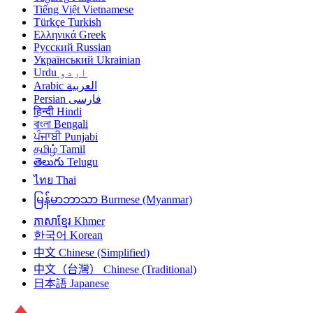
Tiếng Việt
Vietnamese
Türkçe
Turkish
Ελληνικά
Greek
Русский
Russian
Український
Ukrainian
Urdu
اردو
Arabic
العربية
Persian
فارسی
हिन्दी
Hindi
বাংলা
Bengali
ਪੰਜਾਬੀ
Punjabi
தமிழ்
Tamil
తెలుగు
Telugu
ไทย
Thai
မြန်မာဘာသာ
Burmese (Myanmar)
ភាសាខ្មែរ
Khmer
한국어
Korean
中文
Chinese (Simplified)
中文（台灣）
Chinese (Traditional)
日本語
Japanese