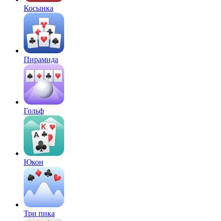
Косынка
Пирамида
Гольф
Юкон
Три пика