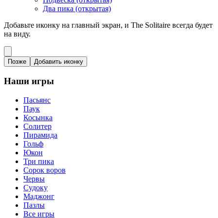
Два пика (открытая)
Добавьте иконку на главный экран, и The Solitaire всегда будет
на виду.
Позже
Добавить иконку
Наши игры
Пасьянс
Паук
Косынка
Солитер
Пирамида
Гольф
Юкон
Три пика
Сорок воров
Червы
Судоку
Маджонг
Пазлы
Все игры