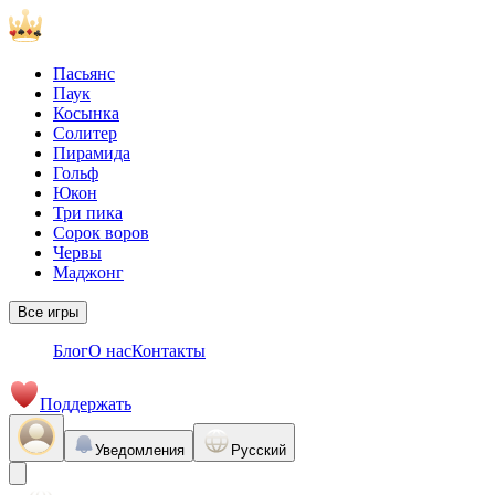
Пасьянс
Паук
Косынка
Солитер
Пирамида
Гольф
Юкон
Три пика
Сорок воров
Червы
Маджонг
Все игры
Блог
О нас
Контакты
Поддержать
Уведомления
Русский