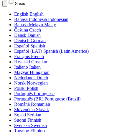
Язык
English
English
Bahasa Indonesia
Indonesian
Bahasa Melayu
Malay
Čeština
Czech
Dansk
Danish
Deutsch
German
Español
Spanish
Español (LAT)
Spanish (Latin America)
Français
French
Hrvatski
Croatian
Italiano
Italian
Magyar
Hungarian
Nederlands
Dutch
Norsk
Norwegian
Polski
Polish
Português
Portuguese
Português (BR)
Portuguese (Brazil)
Română
Romanian
Slovenčina
Slovak
Srpski
Serbian
Suomi
Finnish
Svenska
Swedish
Tagalog
Filipino