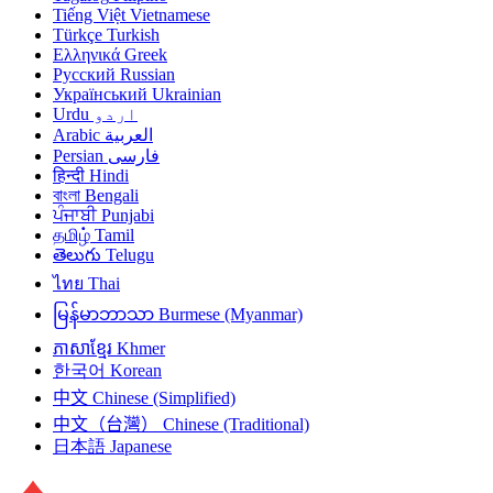
Tiếng Việt
Vietnamese
Türkçe
Turkish
Ελληνικά
Greek
Русский
Russian
Український
Ukrainian
Urdu
اردو
Arabic
العربية
Persian
فارسی
हिन्दी
Hindi
বাংলা
Bengali
ਪੰਜਾਬੀ
Punjabi
தமிழ்
Tamil
తెలుగు
Telugu
ไทย
Thai
မြန်မာဘာသာ
Burmese (Myanmar)
ភាសាខ្មែរ
Khmer
한국어
Korean
中文
Chinese (Simplified)
中文（台灣）
Chinese (Traditional)
日本語
Japanese