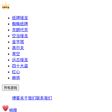
纸牌接龙
蜘蛛纸牌
克朗代克
空当接龙
金字塔
高尔夫
育空
远古接龙
四十大盗
红心
麻将
所有游戏
博客
关于我们
联系我们
捐赠