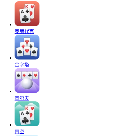
克朗代克
金字塔
高尔夫
育空