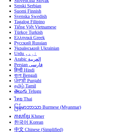
Slovenčina
Slovak
Srpski
Serbian
Suomi
Finnish
Svenska
Swedish
Tagalog
Filipino
Tiếng Việt
Vietnamese
Türkçe
Turkish
Ελληνικά
Greek
Русский
Russian
Український
Ukrainian
Urdu
اردو
Arabic
العربية
Persian
فارسی
हिन्दी
Hindi
বাংলা
Bengali
ਪੰਜਾਬੀ
Punjabi
தமிழ்
Tamil
తెలుగు
Telugu
ไทย
Thai
မြန်မာဘာသာ
Burmese (Myanmar)
ភាសាខ្មែរ
Khmer
한국어
Korean
中文
Chinese (Simplified)