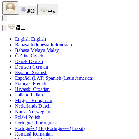
通知
中文
语言
English
English
Bahasa Indonesia
Indonesian
Bahasa Melayu
Malay
Čeština
Czech
Dansk
Danish
Deutsch
German
Español
Spanish
Español (LAT)
Spanish (Latin America)
Français
French
Hrvatski
Croatian
Italiano
Italian
Magyar
Hungarian
Nederlands
Dutch
Norsk
Norwegian
Polski
Polish
Português
Portuguese
Português (BR)
Portuguese (Brazil)
Română
Romanian