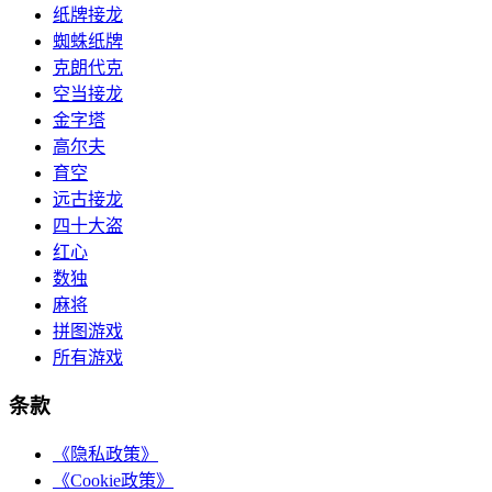
纸牌接龙
蜘蛛纸牌
克朗代克
空当接龙
金字塔
高尔夫
育空
远古接龙
四十大盗
红心
数独
麻将
拼图游戏
所有游戏
条款
《隐私政策》
《Cookie政策》