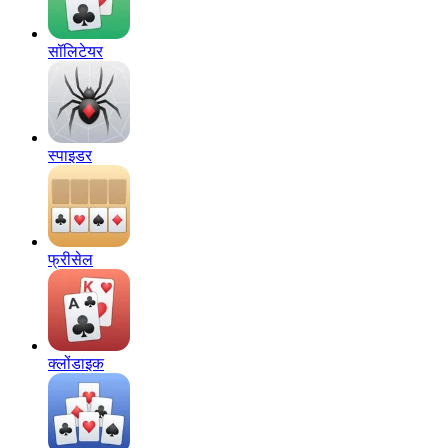
सॉलिटेयर
स्पाइडर
फ्रीसेल
क्लोंडाइक