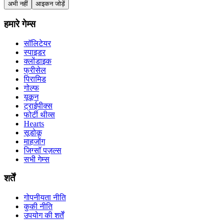
अभी नहीं
आइकन जोड़ें
हमारे गेम्स
सॉलिटेयर
स्पाइडर
क्लोंडाइक
फ्रीसेल
पिरामिड
गोल्फ
यूकून
ट्राईपीक्स
फोर्टी थीव्स
Hearts
सूडोकू
माहजोंग
जिग्सॉ पज़ल्स
सभी गेम्स
शर्तें
गोपनीयता नीति
कुकी नीति
उपयोग की शर्तें