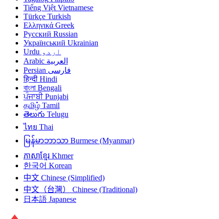
Tiếng Việt
Vietnamese
Türkçe
Turkish
Ελληνικά
Greek
Русский
Russian
Український
Ukrainian
Urdu
اردو
Arabic
العربية
Persian
فارسی
हिन्दी
Hindi
বাংলা
Bengali
ਪੰਜਾਬੀ
Punjabi
தமிழ்
Tamil
తెలుగు
Telugu
ไทย
Thai
မြန်မာဘာသာ
Burmese (Myanmar)
ភាសាខ្មែរ
Khmer
한국어
Korean
中文
Chinese (Simplified)
中文（台灣）
Chinese (Traditional)
日本語
Japanese