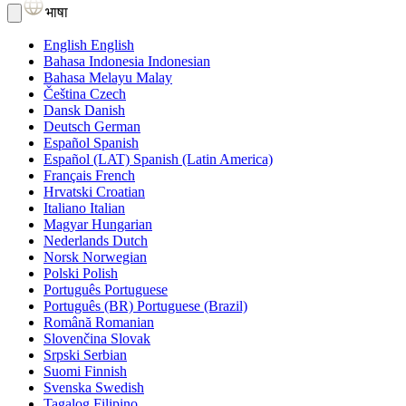
भाषा
English
English
Bahasa Indonesia
Indonesian
Bahasa Melayu
Malay
Čeština
Czech
Dansk
Danish
Deutsch
German
Español
Spanish
Español (LAT)
Spanish (Latin America)
Français
French
Hrvatski
Croatian
Italiano
Italian
Magyar
Hungarian
Nederlands
Dutch
Norsk
Norwegian
Polski
Polish
Português
Portuguese
Português (BR)
Portuguese (Brazil)
Română
Romanian
Slovenčina
Slovak
Srpski
Serbian
Suomi
Finnish
Svenska
Swedish
Tagalog
Filipino