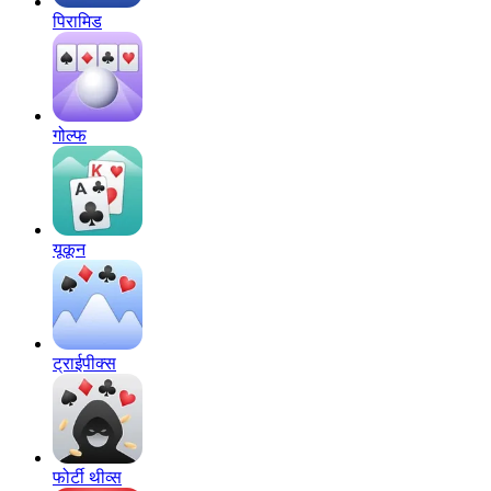
पिरामिड
गोल्फ
यूकून
ट्राईपीक्स
फोर्टी थीव्स