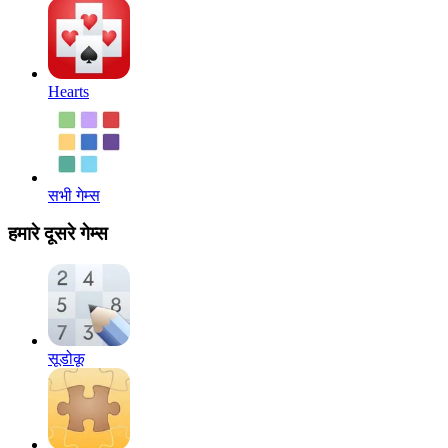
Hearts
सभी गेम्स
हमारे दूसरे गेम्स
सूडोकू