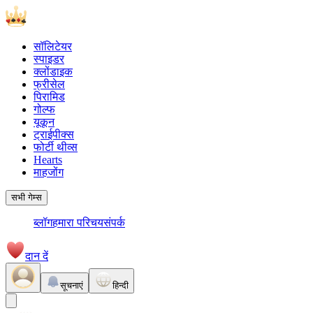
सॉलिटेयर
स्पाइडर
क्लोंडाइक
फ्रीसेल
पिरामिड
गोल्फ
यूकून
ट्राईपीक्स
फोर्टी थीव्स
Hearts
माहजोंग
सभी गेम्स
ब्लॉग
हमारा परिचय
संपर्क
दान दें
सूचनाएं
हिन्दी