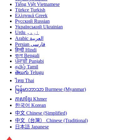
Tiếng Việt
Vietnamese
Türkçe
Turkish
Ελληνικά
Greek
Русский
Russian
Український
Ukrainian
Urdu
اردو
Arabic
العربية
Persian
فارسی
हिन्दी
Hindi
বাংলা
Bengali
ਪੰਜਾਬੀ
Punjabi
தமிழ்
Tamil
తెలుగు
Telugu
ไทย
Thai
မြန်မာဘာသာ
Burmese (Myanmar)
ភាសាខ្មែរ
Khmer
한국어
Korean
中文
Chinese (Simplified)
中文（台灣）
Chinese (Traditional)
日本語
Japanese