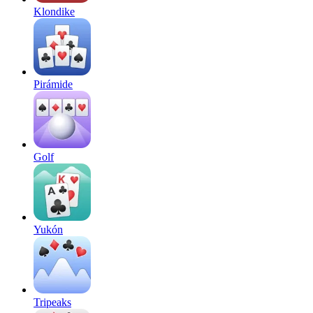
Klondike
Pirámide
Golf
Yukón
Tripeaks