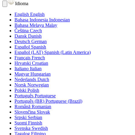
Idioma
English
English
Bahasa Indonesia
Indonesian
Bahasa Melayu
Malay
Čeština
Czech
Dansk
Danish
Deutsch
German
Español
Spanish
Español (LAT)
Spanish (Latin America)
Français
French
Hrvatski
Croatian
Italiano
Italian
Magyar
Hungarian
Nederlands
Dutch
Norsk
Norwegian
Polski
Polish
Português
Portuguese
Português (BR)
Portuguese (Brazil)
Română
Romanian
Slovenčina
Slovak
Srpski
Serbian
Suomi
Finnish
Svenska
Swedish
Tagalog
Filipino