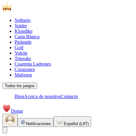
Solitario
Spider
Klondike
Carta Blanca
Pirámide
Golf
Yukón
Tripeaks
Cuarenta Ladrones
Corazones
Mahjong
Todos los juegos
Blog
Acerca de nosotros
Contacto
Donar
Notificaciones
Español (LAT)