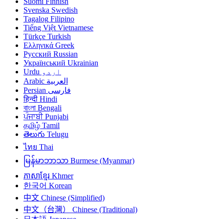
Suomi
Finnish
Svenska
Swedish
Tagalog
Filipino
Tiếng Việt
Vietnamese
Türkçe
Turkish
Ελληνικά
Greek
Русский
Russian
Український
Ukrainian
Urdu
اردو
Arabic
العربية
Persian
فارسی
हिन्दी
Hindi
বাংলা
Bengali
ਪੰਜਾਬੀ
Punjabi
தமிழ்
Tamil
తెలుగు
Telugu
ไทย
Thai
မြန်မာဘာသာ
Burmese (Myanmar)
ភាសាខ្មែរ
Khmer
한국어
Korean
中文
Chinese (Simplified)
中文（台灣）
Chinese (Traditional)