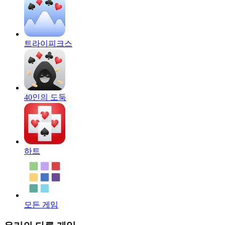
트라이피크스
40인의 도둑
하트
모든 게임