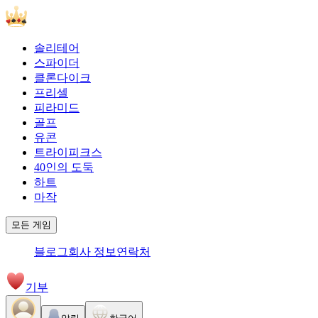
솔리테어
스파이더
클론다이크
프리셀
피라미드
골프
유콘
트라이피크스
40인의 도둑
하트
마작
모든 게임
블로그
회사 정보
연락처
기부