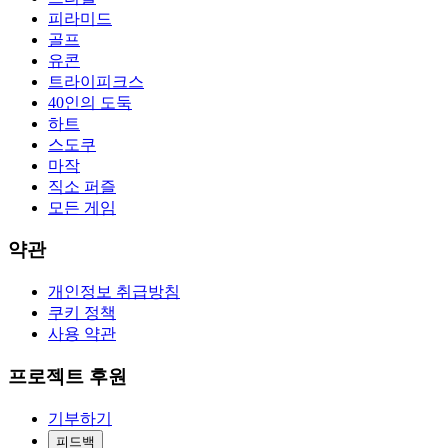
피라미드
골프
유콘
트라이피크스
40인의 도둑
하트
스도쿠
마작
직소 퍼즐
모든 게임
약관
개인정보 취급방침
쿠키 정책
사용 약관
프로젝트 후원
기부하기
피드백