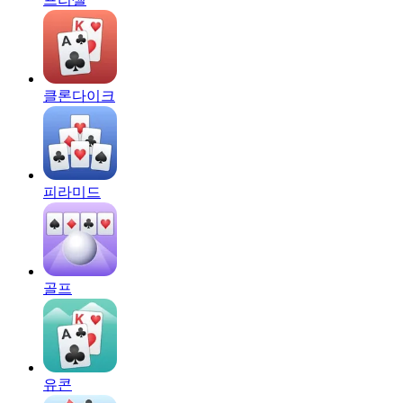
클론다이크
피라미드
골프
유콘