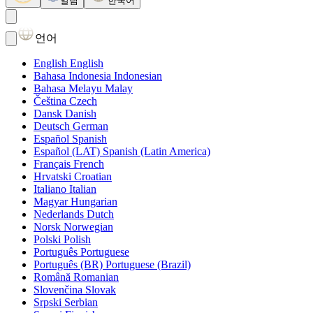
알림
한국어
언어
English
English
Bahasa Indonesia
Indonesian
Bahasa Melayu
Malay
Čeština
Czech
Dansk
Danish
Deutsch
German
Español
Spanish
Español (LAT)
Spanish (Latin America)
Français
French
Hrvatski
Croatian
Italiano
Italian
Magyar
Hungarian
Nederlands
Dutch
Norsk
Norwegian
Polski
Polish
Português
Portuguese
Português (BR)
Portuguese (Brazil)
Română
Romanian
Slovenčina
Slovak
Srpski
Serbian