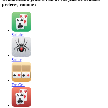
préférés, comme :
Solitaire
Spider
FreeCell