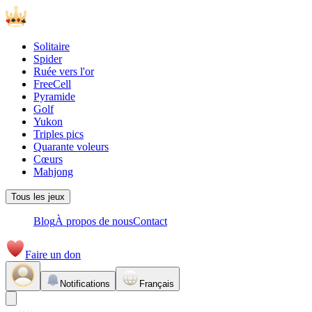
Solitaire
Spider
Ruée vers l'or
FreeCell
Pyramide
Golf
Yukon
Triples pics
Quarante voleurs
Cœurs
Mahjong
Tous les jeux
Blog
À propos de nous
Contact
Faire un don
Notifications
Français