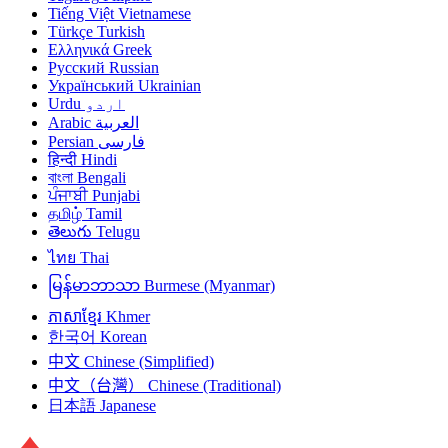
Tiếng Việt
Vietnamese
Türkçe
Turkish
Ελληνικά
Greek
Русский
Russian
Український
Ukrainian
Urdu
اردو
Arabic
العربية
Persian
فارسی
हिन्दी
Hindi
বাংলা
Bengali
ਪੰਜਾਬੀ
Punjabi
தமிழ்
Tamil
తెలుగు
Telugu
ไทย
Thai
မြန်မာဘာသာ
Burmese (Myanmar)
ភាសាខ្មែរ
Khmer
한국어
Korean
中文
Chinese (Simplified)
中文（台灣）
Chinese (Traditional)
日本語
Japanese