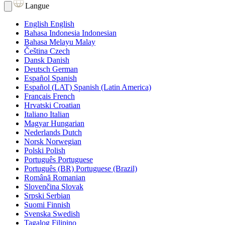
Langue
English
English
Bahasa Indonesia
Indonesian
Bahasa Melayu
Malay
Čeština
Czech
Dansk
Danish
Deutsch
German
Español
Spanish
Español (LAT)
Spanish (Latin America)
Français
French
Hrvatski
Croatian
Italiano
Italian
Magyar
Hungarian
Nederlands
Dutch
Norsk
Norwegian
Polski
Polish
Português
Portuguese
Português (BR)
Portuguese (Brazil)
Română
Romanian
Slovenčina
Slovak
Srpski
Serbian
Suomi
Finnish
Svenska
Swedish
Tagalog
Filipino