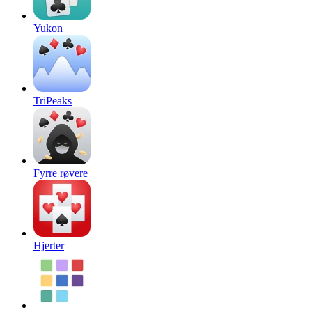
Yukon
TriPeaks
Fyrre røvere
Hjerter