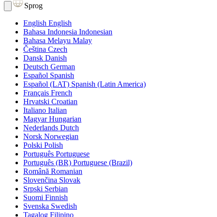
Sprog
English
English
Bahasa Indonesia
Indonesian
Bahasa Melayu
Malay
Čeština
Czech
Dansk
Danish
Deutsch
German
Español
Spanish
Español (LAT)
Spanish (Latin America)
Français
French
Hrvatski
Croatian
Italiano
Italian
Magyar
Hungarian
Nederlands
Dutch
Norsk
Norwegian
Polski
Polish
Português
Portuguese
Português (BR)
Portuguese (Brazil)
Română
Romanian
Slovenčina
Slovak
Srpski
Serbian
Suomi
Finnish
Svenska
Swedish
Tagalog
Filipino