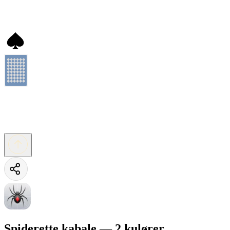
Spiderette kabale — 2 kulører