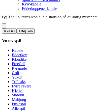
Kyiv-kabale
Edderkoppenet-kabale
Føj The Solitaires ikon til din startside, så du aldrig mister det
Ikke nu
Tilføj ikon
Vores spil
Kabale
Edderkop
Klondike
FreeCell
Pyramide
Golf
Yukon
TriPeaks
Fyrre røvere
Hjerter
Sudoku
Mahjong
Puslespil
Alle spil