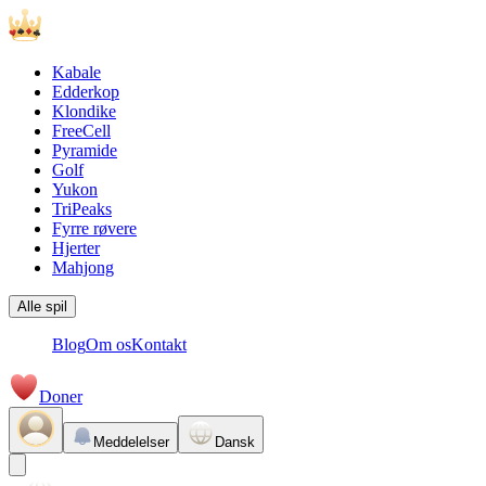
Kabale
Edderkop
Klondike
FreeCell
Pyramide
Golf
Yukon
TriPeaks
Fyrre røvere
Hjerter
Mahjong
Alle spil
Blog
Om os
Kontakt
Doner
Meddelelser
Dansk