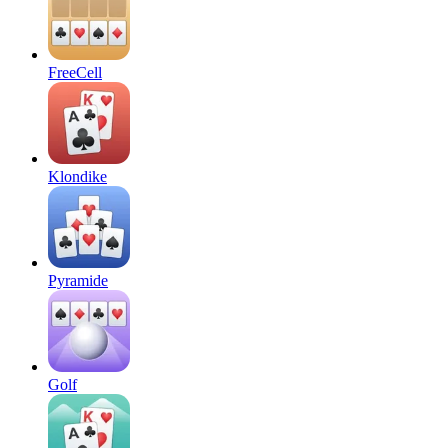
FreeCell
Klondike
Pyramide
Golf