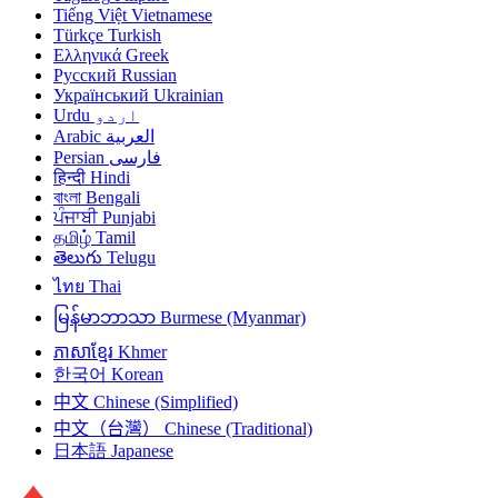
Tiếng Việt
Vietnamese
Türkçe
Turkish
Ελληνικά
Greek
Русский
Russian
Український
Ukrainian
Urdu
اردو
Arabic
العربية
Persian
فارسی
हिन्दी
Hindi
বাংলা
Bengali
ਪੰਜਾਬੀ
Punjabi
தமிழ்
Tamil
తెలుగు
Telugu
ไทย
Thai
မြန်မာဘာသာ
Burmese (Myanmar)
ភាសាខ្មែរ
Khmer
한국어
Korean
中文
Chinese (Simplified)
中文（台灣）
Chinese (Traditional)
日本語
Japanese