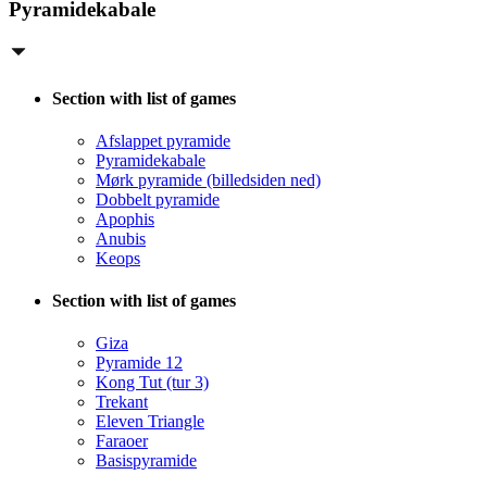
Pyramidekabale
Section with list of games
Afslappet pyramide
Pyramidekabale
Mørk pyramide (billedsiden ned)
Dobbelt pyramide
Apophis
Anubis
Keops
Section with list of games
Giza
Pyramide 12
Kong Tut (tur 3)
Trekant
Eleven Triangle
Faraoer
Basispyramide