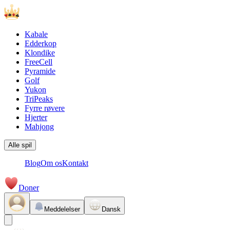
Kabale
Edderkop
Klondike
FreeCell
Pyramide
Golf
Yukon
TriPeaks
Fyrre røvere
Hjerter
Mahjong
Alle spil
Blog
Om os
Kontakt
Doner
Meddelelser
Dansk