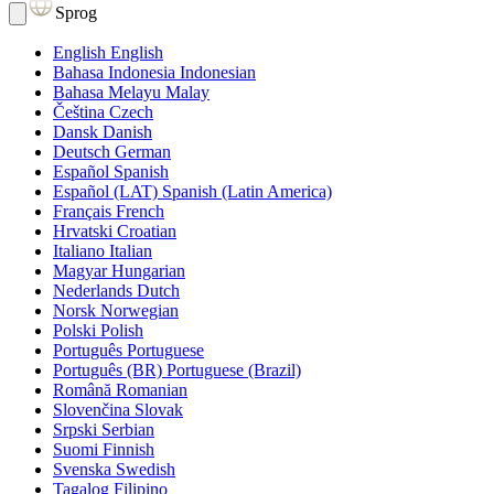
Sprog
English
English
Bahasa Indonesia
Indonesian
Bahasa Melayu
Malay
Čeština
Czech
Dansk
Danish
Deutsch
German
Español
Spanish
Español (LAT)
Spanish (Latin America)
Français
French
Hrvatski
Croatian
Italiano
Italian
Magyar
Hungarian
Nederlands
Dutch
Norsk
Norwegian
Polski
Polish
Português
Portuguese
Português (BR)
Portuguese (Brazil)
Română
Romanian
Slovenčina
Slovak
Srpski
Serbian
Suomi
Finnish
Svenska
Swedish
Tagalog
Filipino