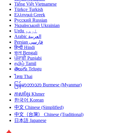
Tiếng Việt
Vietnamese
Türkçe
Turkish
Ελληνικά
Greek
Русский
Russian
Український
Ukrainian
Urdu
اردو
Arabic
العربية
Persian
فارسی
हिन्दी
Hindi
বাংলা
Bengali
ਪੰਜਾਬੀ
Punjabi
தமிழ்
Tamil
తెలుగు
Telugu
ไทย
Thai
မြန်မာဘာသာ
Burmese (Myanmar)
ភាសាខ្មែរ
Khmer
한국어
Korean
中文
Chinese (Simplified)
中文（台灣）
Chinese (Traditional)
日本語
Japanese