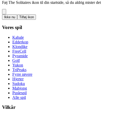
Føj The Solitaires ikon til din startside, så du aldrig mister det
Ikke nu
Tilføj ikon
Vores spil
Kabale
Edderkop
Klondike
FreeCell
Pyramide
Golf
Yukon
TriPeaks
Fyrre røvere
Hjerter
Sudoku
Mahjong
Puslespil
Alle spil
Vilkår