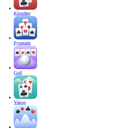
Klondike
Pyramide
Golf
Yukon