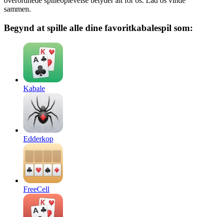
overordnede spilleoplevelse betyder alt for os. Lad os vinde
sammen.
Begynd at spille alle dine favoritkabalespil som:
Kabale
Edderkop
FreeCell