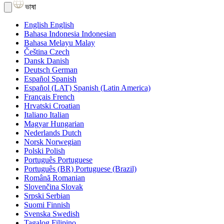
ভাষা
English
English
Bahasa Indonesia
Indonesian
Bahasa Melayu
Malay
Čeština
Czech
Dansk
Danish
Deutsch
German
Español
Spanish
Español (LAT)
Spanish (Latin America)
Français
French
Hrvatski
Croatian
Italiano
Italian
Magyar
Hungarian
Nederlands
Dutch
Norsk
Norwegian
Polski
Polish
Português
Portuguese
Português (BR)
Portuguese (Brazil)
Română
Romanian
Slovenčina
Slovak
Srpski
Serbian
Suomi
Finnish
Svenska
Swedish
Tagalog
Filipino