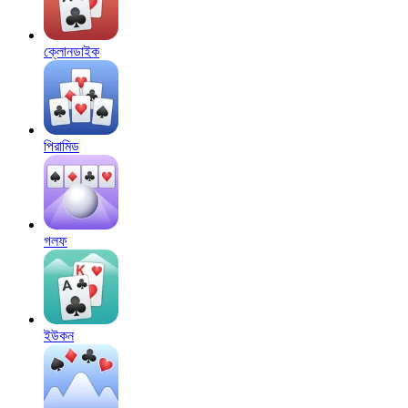
ক্লোনডাইক
পিরামিড
গলফ
ইউকন