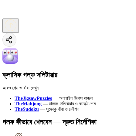
ক্লাসিক গল্ফ সলিটায়ার
আরও গেম ও ধাঁধা দেখুন
TheJigsawPuzzles
—
অনলাইন জিগস পাজল
TheMahjong
—
মাহজং সলিটেয়ার ও কানেক্ট গেম
TheSudoku
—
সুডোকু ধাঁধা ও কৌশল
গলফ কীভাবে খেলবেন — দ্রুত নির্দেশিকা