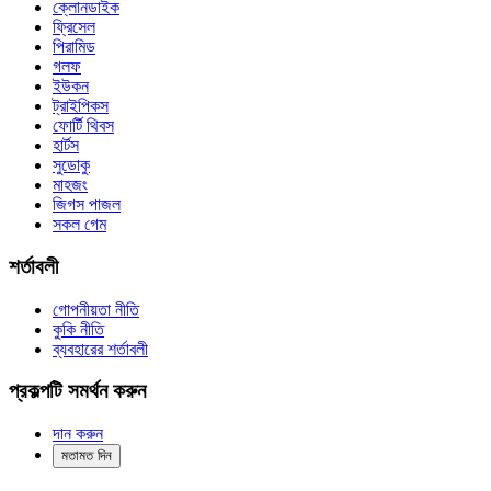
ক্লোনডাইক
ফ্রিসেল
পিরামিড
গলফ
ইউকন
ট্রাইপিকস
ফোর্টি থিবস
হার্টস
সুডোকু
মাহজং
জিগস পাজল
সকল গেম
শর্তাবলী
গোপনীয়তা নীতি
কুকি নীতি
ব্যবহারের শর্তাবলী
প্রকল্পটি সমর্থন করুন
দান করুন
মতামত দিন