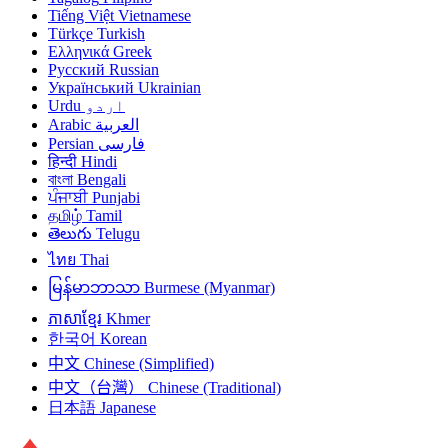
Tiếng Việt
Vietnamese
Türkçe
Turkish
Ελληνικά
Greek
Русский
Russian
Український
Ukrainian
Urdu
اردو
Arabic
العربية
Persian
فارسی
हिन्दी
Hindi
বাংলা
Bengali
ਪੰਜਾਬੀ
Punjabi
தமிழ்
Tamil
తెలుగు
Telugu
ไทย
Thai
မြန်မာဘာသာ
Burmese (Myanmar)
ភាសាខ្មែរ
Khmer
한국어
Korean
中文
Chinese (Simplified)
中文（台灣）
Chinese (Traditional)
日本語
Japanese