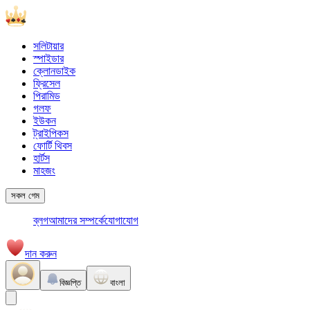
সলিটায়ার
স্পাইডার
ক্লোনডাইক
ফ্রিসেল
পিরামিড
গলফ
ইউকন
ট্রাইপিকস
ফোর্টি থিবস
হার্টস
মাহজং
সকল গেম
ব্লগ
আমাদের সম্পর্কে
যোগাযোগ
দান করুন
বিজ্ঞপ্তি
বাংলা