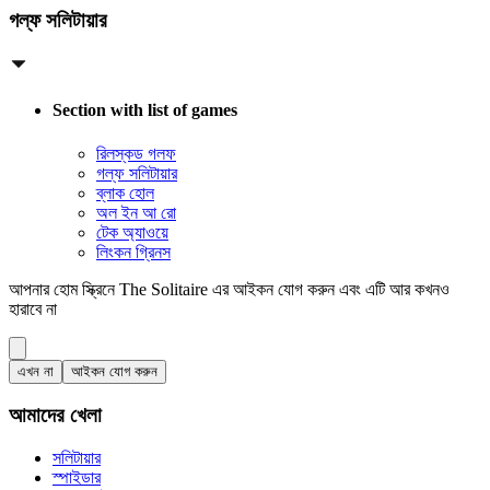
গল্ফ সলিটায়ার
Section with list of games
রিলস্কড গলফ
গল্ফ সলিটায়ার
ব্লাক হোল
অল ইন আ রো
টেক অ্যাওয়ে
লিংকন গ্রিনস
আপনার হোম স্ক্রিনে The Solitaire এর আইকন যোগ করুন এবং এটি আর কখনও
হারাবে না
এখন না
আইকন যোগ করুন
আমাদের খেলা
সলিটায়ার
স্পাইডার