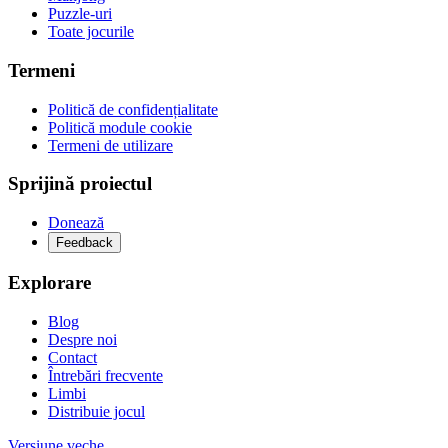
Puzzle-uri
Toate jocurile
Termeni
Politică de confidențialitate
Politică module cookie
Termeni de utilizare
Sprijină proiectul
Donează
Feedback
Explorare
Blog
Despre noi
Contact
Întrebări frecvente
Limbi
Distribuie jocul
Versiune veche