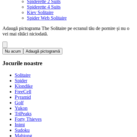
Spiderette 2 Suits
Spiderette 4 Suits
Kiev Solitaire
Spider Web Solitaire
Adaugă pictograma The Solitaire pe ecranul tău de pornire și nu o
vei mai rătăci niciodată.
Nu acum
Adaugă pictogramă
Jocurile noastre
Solitaire
Spider
Klondike
FreeCell
Pyramid
Golf
Yukon
TriPeaks
Forty Thieves
Inimi
Sudoku
Mahjong