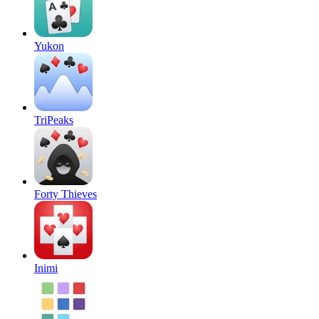
Yukon
TriPeaks
Forty Thieves
Inimi