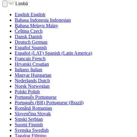
Limbă
English
English
Bahasa Indonesia
Indonesian
Bahasa Melayu
Malay
Čeština
Czech
Dansk
Danish
Deutsch
German
Español
Spanish
Español (LAT)
Spanish (Latin America)
Français
French
Hrvatski
Croatian
Italiano
Italian
Magyar
Hungarian
Nederlands
Dutch
Norsk
Norwegian
Polski
Polish
Português
Portuguese
Português (BR)
Portuguese (Brazil)
Română
Romanian
Slovenčina
Slovak
Srpski
Serbian
Suomi
Finnish
Svenska
Swedish
Tagalog
Filipino