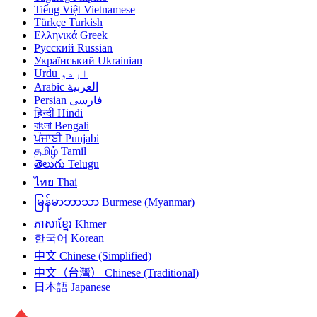
Tiếng Việt
Vietnamese
Türkçe
Turkish
Ελληνικά
Greek
Русский
Russian
Український
Ukrainian
Urdu
اردو
Arabic
العربية
Persian
فارسی
हिन्दी
Hindi
বাংলা
Bengali
ਪੰਜਾਬੀ
Punjabi
தமிழ்
Tamil
తెలుగు
Telugu
ไทย
Thai
မြန်မာဘာသာ
Burmese (Myanmar)
ភាសាខ្មែរ
Khmer
한국어
Korean
中文
Chinese (Simplified)
中文（台灣）
Chinese (Traditional)
日本語
Japanese