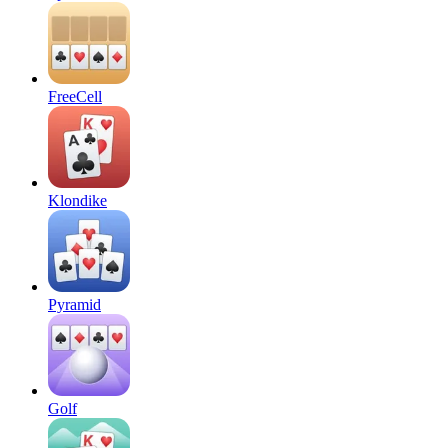
FreeCell
Klondike
Pyramid
Golf