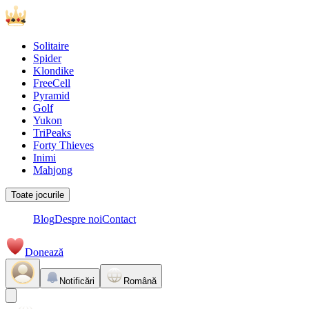
Solitaire
Spider
Klondike
FreeCell
Pyramid
Golf
Yukon
TriPeaks
Forty Thieves
Inimi
Mahjong
Toate jocurile
Blog
Despre noi
Contact
Donează
Notificări
Română