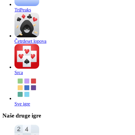
TriPeaks
Četrdeset lopova
Srca
Sve igre
Naše druge igre