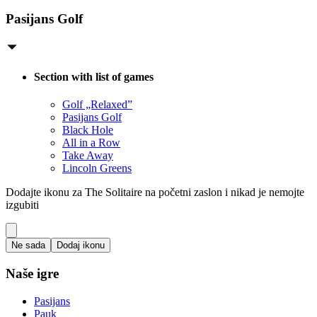
Pasijans Golf
Section with list of games
Golf „Relaxed”
Pasijans Golf
Black Hole
All in a Row
Take Away
Lincoln Greens
Dodajte ikonu za The Solitaire na početni zaslon i nikad je nemojte
izgubiti
Ne sada
Dodaj ikonu
Naše igre
Pasijans
Pauk