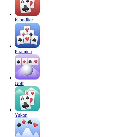
Klondike
Piramida
Golf
Yukon