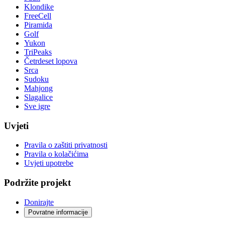
Klondike
FreeCell
Piramida
Golf
Yukon
TriPeaks
Četrdeset lopova
Srca
Sudoku
Mahjong
Slagalice
Sve igre
Uvjeti
Pravila o zaštiti privatnosti
Pravila o kolačićima
Uvjeti upotrebe
Podržite projekt
Donirajte
Povratne informacije