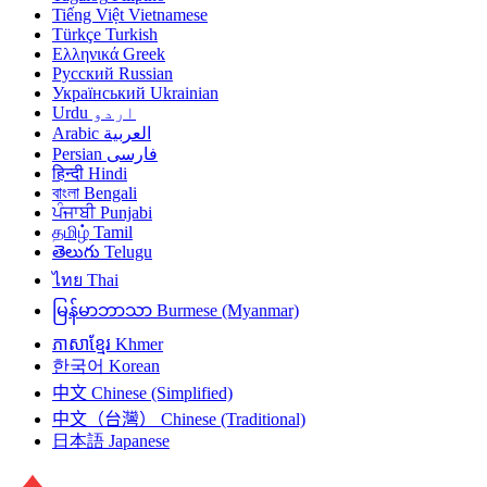
Tiếng Việt
Vietnamese
Türkçe
Turkish
Ελληνικά
Greek
Русский
Russian
Український
Ukrainian
Urdu
اردو
Arabic
العربية
Persian
فارسی
हिन्दी
Hindi
বাংলা
Bengali
ਪੰਜਾਬੀ
Punjabi
தமிழ்
Tamil
తెలుగు
Telugu
ไทย
Thai
မြန်မာဘာသာ
Burmese (Myanmar)
ភាសាខ្មែរ
Khmer
한국어
Korean
中文
Chinese (Simplified)
中文（台灣）
Chinese (Traditional)
日本語
Japanese