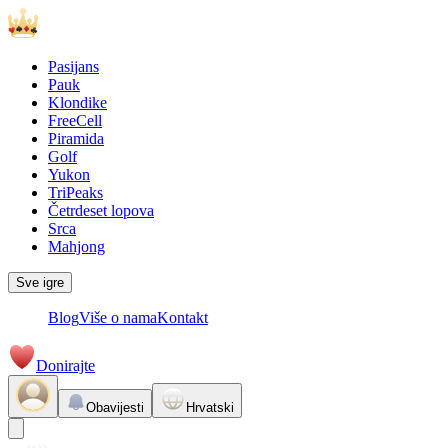
Pasijans
Pauk
Klondike
FreeCell
Piramida
Golf
Yukon
TriPeaks
Četrdeset lopova
Srca
Mahjong
Sve igre
Blog
Više o nama
Kontakt
Donirajte
Obavijesti
Hrvatski