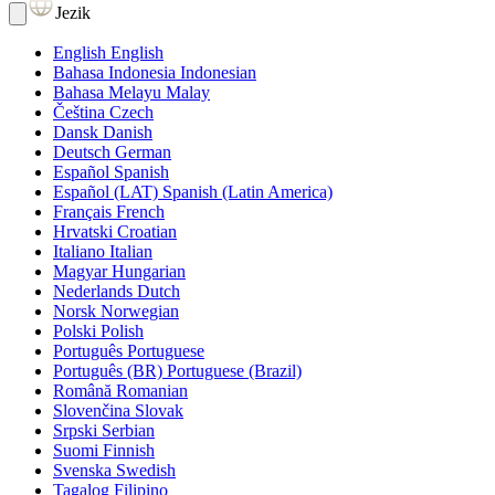
Jezik
English
English
Bahasa Indonesia
Indonesian
Bahasa Melayu
Malay
Čeština
Czech
Dansk
Danish
Deutsch
German
Español
Spanish
Español (LAT)
Spanish (Latin America)
Français
French
Hrvatski
Croatian
Italiano
Italian
Magyar
Hungarian
Nederlands
Dutch
Norsk
Norwegian
Polski
Polish
Português
Portuguese
Português (BR)
Portuguese (Brazil)
Română
Romanian
Slovenčina
Slovak
Srpski
Serbian
Suomi
Finnish
Svenska
Swedish
Tagalog
Filipino